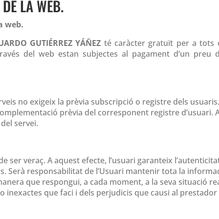
 DE LA WEB.
la web.
UARDO GUTIÉRREZ YÁÑEZ
té caràcter gratuït per a tots 
 través del web estan subjectes al pagament d’un preu d
is no exigeix ​​la prèvia subscripció o registre dels usuaris. 
a complementació prèvia del corresponent registre d’usuari. 
del servei.
 de ser veraç. A aquest efecte, l’usuari garanteix l’autentic
is. Serà responsabilitat de l’Usuari mantenir tota la informac
ra que respongui, a cada moment, a la seva situació real. E
 inexactes que faci i dels perjudicis que causi al prestador 