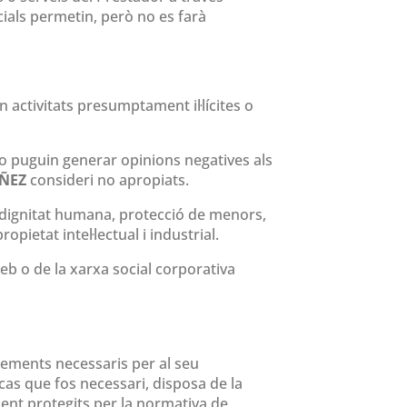
cials permetin, però no es farà
 activitats presumptament il·lícites o
n o puguin generar opinions negatives als
ÑEZ
consideri no apropiats.
la dignitat humana, protecció de menors,
opietat intel·lectual i industrial.
web o de la xarxa social corporativa
 elements necessaris per al seu
 cas que fos necessari, disposa de la
ment protegits per la normativa de