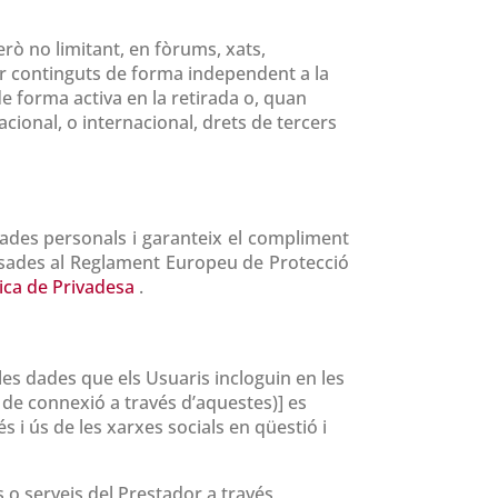
rò no limitant, en fòrums, xats,
ar continguts de forma independent a la
de forma activa en la retirada o, quan
acional, o internacional, drets de tercers
des personals i garanteix el compliment
osades al Reglament Europeu de Protecció
tica de Privadesa
.
les dades que els Usuaris incloguin en les
ó de connexió a través d’aquestes)] es
s i ús de les xarxes socials en qüestió i
s o serveis del Prestador a través