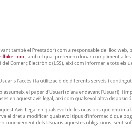
vant també el Prestador) com a responsable del lloc web, p
rilbike.com
, amb el qual pretenem donar compliment a les o
 i del Comerç Electrònic (LSS), així com informar a tots els 
 Usuaris l’accés i la utilització de diferents serveis i conting
assumeix el paper d’Usuari (d’ara endavant l’Usuari), i impl
ses en aquest avís legal, així com qualsevol altra disposició 
quest Avís Legal en qualsevol de les ocasions que entrin a l
rva el dret a modificar qualsevol tipus d’informació que po
r en coneixement dels Usuaris aquestes obligacions, sent sufic