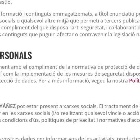
estió.
informació i continguts emmagatzemats, a títol enunciatiu pe
ocials o qualsevol altre mitjà que permeti a tercers public
compliment del que disposa l’art. seguretat, i col·laborant 
ls continguts que puguin afectar o contravenir la legislació n
ERSONALS
nt amb el compliment de la normativa de protecció de da
així com la implementació de les mesures de seguretat disp
tecció de dades. Per a més informació, vegeu la nostra
Polí
 YÁÑEZ
pot estar present a xarxes socials. El tractament de 
en les xarxes socials (i/o realitzant qualsevol vincle o acci
 condicions d’ús, polítiques de privacitat i normatives d’accé
s vostres dades per informar-vos de les activitats, producte