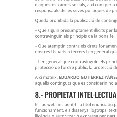
d’aquestes xarxes socials, així com per a 
responsable de les seves polítiques de pr
Queda prohibida la publicació de conting
– Que siguin presumptament il·lícits per l
contravinguin els principis de la bona fe.
– Que atemptin contra els drets fonamenta
nostres Usuaris o tercers i en general qu
– I en general que contravinguin els princ
protecció de l’ordre públic, la protecció de
Així mateix,
EDUARDO GUTIÉRREZ YÁÑE
aquells continguts que es considerin no a
8.- PROPIETAT INTEL·LECTUA
El lloc web, incloent-hi a títol enunciatiu
funcionament, els dissenys, logotips, text
llicència o autorització expressa per par