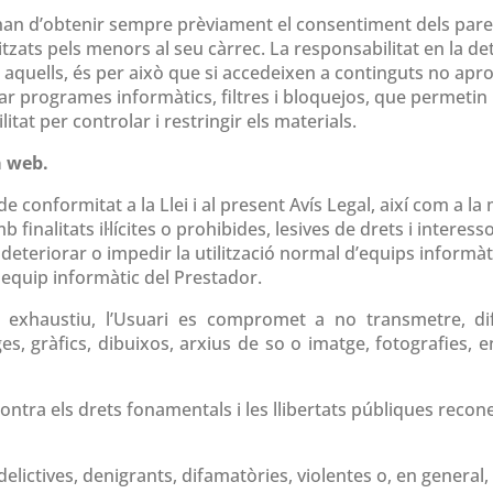
t han d’obtenir sempre prèviament el consentiment dels pares
itzats pels menors al seu càrrec. La responsabilitat en la d
quells, és per això que si accedeixen a continguts no apropi
programes informàtics, filtres i bloquejos, que permetin lim
ilitat per controlar i restringir els materials.
a web.
e conformitat a la Llei i al present Avís Legal, així com a la
mb finalitats il·lícites o prohibides, lesives de drets i inter
, deteriorar o impedir la utilització normal d’equips inform
quip informàtic del Prestador.
 no exhaustiu, l’Usuari es compromet a no transmetre, d
s, gràfics, dibuixos, arxius de so o imatge, fotografies, 
contra els drets fonamentals i les llibertats públiques reco
elictives, denigrants, difamatòries, violentes o, en general, co