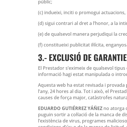
públic;
(c) indueixi, inciti o promogui actuacions
(d) sigui contrari al dret a l’honor, a la i
(e) de qualsevol manera perjudiqui la credi
(f) constitueixi publicitat il·lícita, enganyos
3.- EXCLUSIÓ DE GARANTI
El Prestador s’eximeix de qualsevol tipus
informació hagi estat manipulada o introd
Aquesta web ha estat revisada i provada p
l’any, 24 hores al dia. Tot i això, el Pre
causes de força major, catàstrofes natura
EDUARDO GUTIÉRREZ YÁÑEZ
no atorga c
puguin sortir a col·lació de la manca de d
l’existència de virus, programes maliciosos 
condicions d’ús; o de la manca de licitud, qu