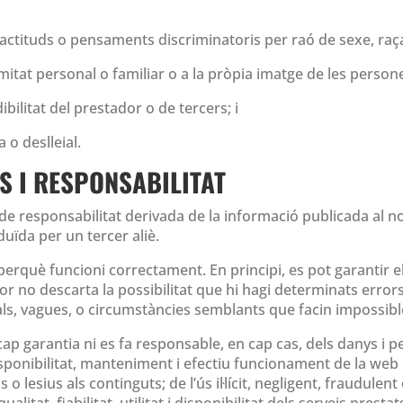
, actituds o pensaments discriminatoris per raó de sexe, raça
ntimitat personal o familiar o a la pròpia imatge de les person
bilitat del prestador o de tercers; i
a o deslleial.
ES I RESPONSABILITAT
 de responsabilitat derivada de la informació publicada al 
uïda per un tercer aliè.
erquè funcioni correctament. En principi, es pot garantir e
stador no descarta la possibilitat que hi hagi determinats err
ls, vagues, o circumstàncies semblants que facin impossible
ap garantia ni es fa responsable, en cap cas, dels danys i p
isponibilitat, manteniment i efectiu funcionament de la web 
o lesius als continguts; de l’ús il·lícit, negligent, fraudulent
alitat, fiabilitat, utilitat i disponibilitat dels serveis presta