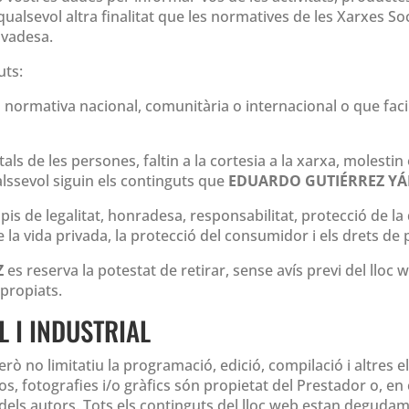
qualsevol altra finalitat que les normatives de les Xarxes So
ivadesa.
uts:
a normativa nacional, comunitària o internacional o que facin
ls de les persones, faltin a la cortesia a la xarxa, molesti
alssevol siguin els continguts que
EDUARDO GUTIÉRREZ YÁ
ipis de legalitat, honradesa, responsabilitat, protecció de 
 la vida privada, la protecció del consumidor i els drets de pr
Z
es reserva la potestat de retirar, sense avís previ del lloc 
propiats.
L I INDUSTRIAL
 però no limitatiu la programació, edició, compilació i altres
os, fotografies i/o gràfics són propietat del Prestador o, en
t dels autors. Tots els continguts del lloc web estan deguda