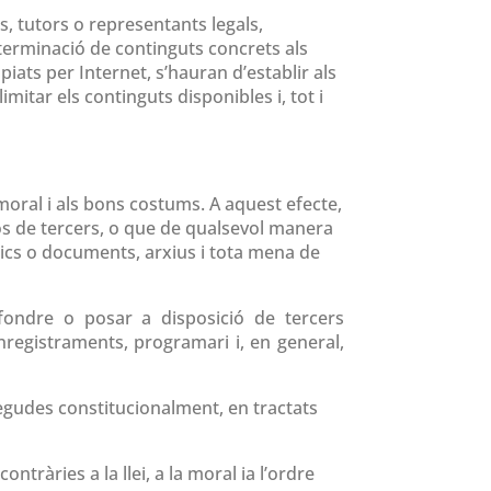
, tutors o representants legals,
eterminació de continguts concrets als
ats per Internet, s’hauran d’establir als
itar els continguts disponibles i, tot i
 moral i als bons costums. A aquest efecte,
essos de tercers, o que de qualsevol manera
àtics o documents, arxius i tota mena de
ifondre o posar a disposició de tercers
enregistraments, programari i, en general,
negudes constitucionalment, en tractats
ntràries a la llei, a la moral ia l’ordre