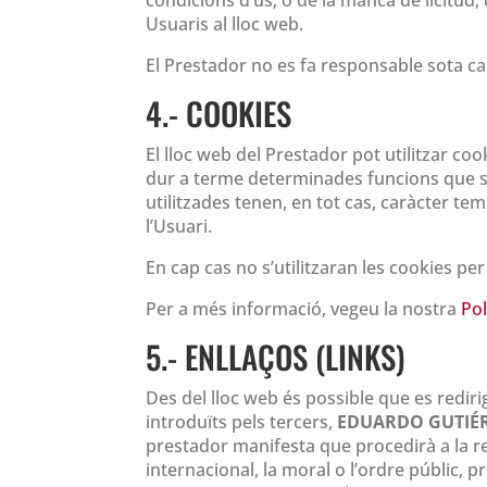
Usuaris al lloc web.
El Prestador no es fa responsable sota ca
4.- COOKIES
El lloc web del Prestador pot utilitzar coo
dur a terme determinades funcions que són
utilitzades tenen, en tot cas, caràcter tem
l’Usuari.
En cap cas no s’utilitzaran les cookies pe
Per a més informació, vegeu la nostra
Pol
5.- ENLLAÇOS (LINKS)
Des del lloc web és possible que es redi
introduïts pels tercers,
EDUARDO GUTIÉ
prestador manifesta que procedirà a la r
internacional, la moral o l’ordre públic,