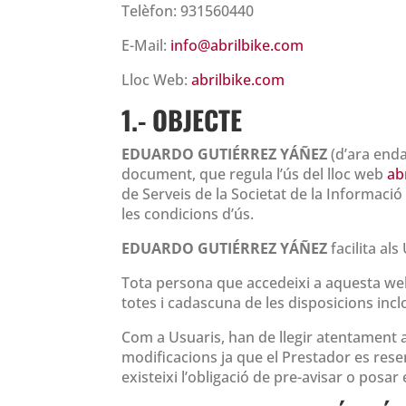
Telèfon: 931560440
E-Mail:
info@abrilbike.com
Lloc Web:
abrilbike.com
1.- OBJECTE
EDUARDO GUTIÉRREZ YÁÑEZ
(d’ara enda
document, que regula l’ús del lloc web
ab
de Serveis de la Societat de la Informació
les condicions d’ús.
EDUARDO GUTIÉRREZ YÁÑEZ
facilita als
Tota persona que accedeixi a aquesta web 
totes i cadascuna de les disposicions inclo
Com a Usuaris, han de llegir atentament a
modificacions ja que el Prestador es rese
existeixi l’obligació de pre-avisar o posa