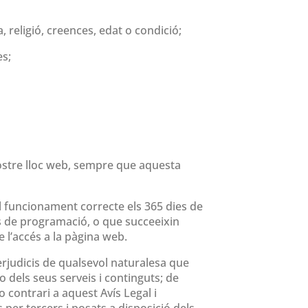
, religió, creences, edat o condició;
es;
nostre lloc web, sempre que aquesta
l funcionament correcte els 365 dies de
ors de programació, o que succeeixin
 l’accés a la pàgina web.
erjudicis de qualsevol naturalesa que
o dels seus serveis i continguts; de
 o contrari a aquest Avís Legal i
ts per tercers i posats a disposició dels