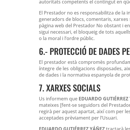
autoritats competents el contingut en qü
El Prestador no es responsabilitza de la 
generadors de blocs, comentaris, xarxes s
pàgina web del Prestador No obstant i en 
sigui necessari, el bloqueig de tots aquel
o la moral i l’ordre públic.
6.- PROTECCIÓ DE DADES P
El prestador està compromès profundame
íntegre de les obligacions disposades, 
de dades i la normativa espanyola de pro
7. XARXES SOCIALS
Us informem que
EDUARDO GUTIÉRREZ
mateixes [fent-se seguidors del Prestador 
regirà per aquest apartat, així com per les
acceptades prèviament per l’Usuari.
EDUARDO GUTIÉRREZ YÁÑEZ
tractarà le