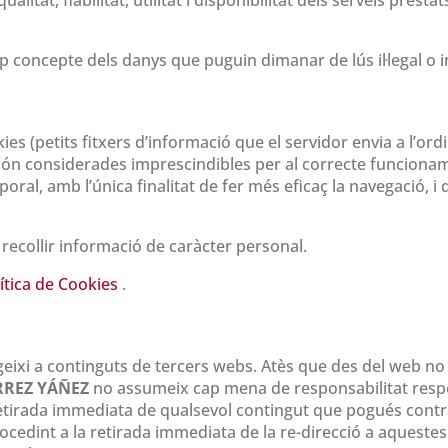
p concepte dels danys que puguin dimanar de lús il·legal o 
kies (petits fitxers d’informació que el servidor envia a l’or
 considerades imprescindibles per al correcte funcionament
poral, amb l’única finalitat de fer més eficaç la navegació, 
r recollir informació de caràcter personal.
ítica de Cookies
.
rigeixi a continguts de tercers webs. Atès que des del web 
RREZ YÁÑEZ
no assumeix cap mena de responsabilitat respec
etirada immediata de qualsevol contingut que pogués contrav
 procedint a la retirada immediata de la re-direcció a aques