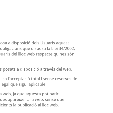
osa a disposició dels Usuaris aquest
bligacions que disposa la Llei 34/2002,
usuaris del llloc web respecte quines són
uts posats a disposició a través del web.
ica l’acceptació total i sense reserves de
legal que sigui aplicable.
a web, ja que aquesta pot patir
gués aparèixer a la web, sense que
ients la publicació al lloc web.