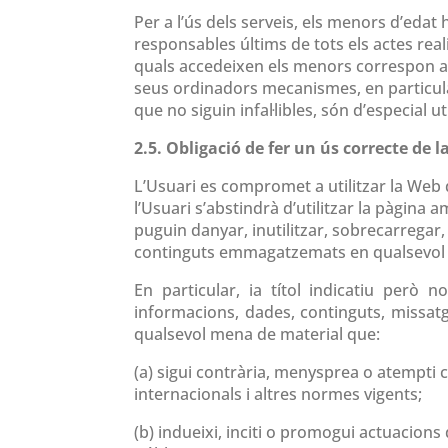
Per a l’ús dels serveis, els menors d’eda
responsables últims de tots els actes real
quals accedeixen els menors correspon a a
seus ordinadors mecanismes, en particular 
que no siguin infal·libles, són d’especial ut
2.5. Obligació de fer un ús correcte de l
L’Usuari es compromet a utilitzar la Web d
l’Usuari s’abstindrà d’utilitzar la pàgina a
puguin danyar, inutilitzar, sobrecarregar
continguts emmagatzemats en qualsevol e
En particular, ia títol indicatiu però
informacions, dades, continguts, missatge
qualsevol mena de material que:
(a) sigui contrària, menysprea o atempti 
internacionals i altres normes vigents;
(b) indueixi, inciti o promogui actuacions d