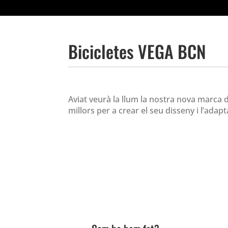
Bicicletes VEGA BCN
Aviat veurà la llum la nostra nova marca d
millors per a crear el seu disseny i l’ada