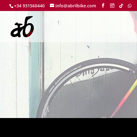
+34 931560440
info@abrilbike.com