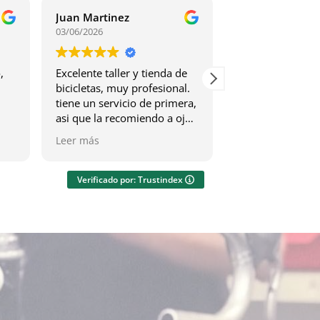
Juan Martinez
Oliver Gündisc
03/06/2026
28/05/2026
,
Excelente taller y tienda de
Quick, thorough,
bicicletas, muy profesional.
affordable - wha
tiene un servicio de primera,
one possibly ask
asi que la recomiendo a ojo
Really highly 
cerrado.
bike shop.
Leer más
Leer más
Un Abrazo. :)
Verificado por: Trustindex