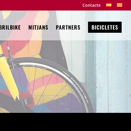
Contacte
BRILBIKE
MITJANS
PARTNERS
BICICLETES