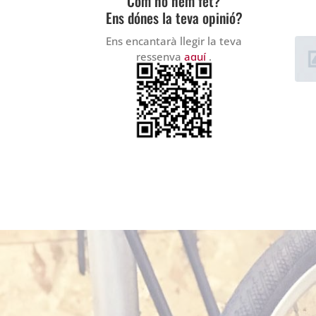
Com ho hem fet?
Ens dónes la teva opinió?
Ens encantarà llegir la teva
ressenya
aquí
.