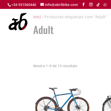
+34 931560440
info@abrilbike.com
Inici
/ Productes etiquetats com “Adult”
Adult
Mostra 1–9 de 13 resultats