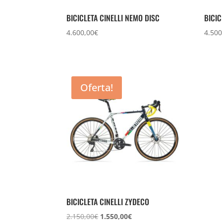
BICICLETA CINELLI NEMO DISC
BICIC
4.600,00
€
4.500
Oferta!
BICICLETA CINELLI ZYDECO
El
El
2.150,00
€
1.550,00
€