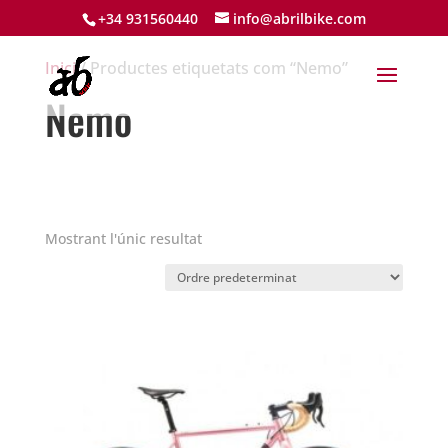
+34 931560440
info@abrilbike.com
Inici
/ Productes etiquetats com “Nemo”
Nemo
Mostrant l'únic resultat