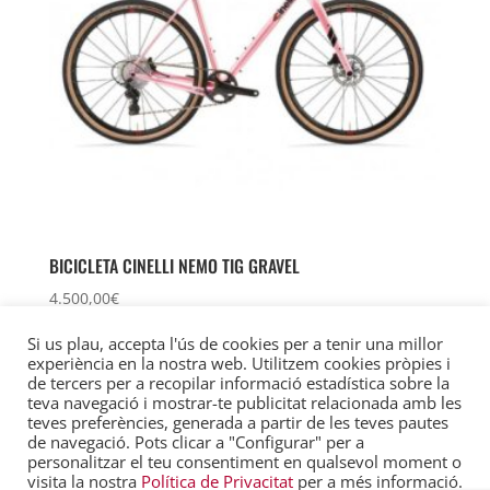
BICICLETA CINELLI NEMO TIG GRAVEL
4.500,00
€
Si us plau, accepta l'ús de cookies per a tenir una millor
experiència en la nostra web. Utilitzem cookies pròpies i
de tercers per a recopilar informació estadística sobre la
teva navegació i mostrar-te publicitat relacionada amb les
Avís Legal
Política de privacitat
teves preferències, generada a partir de les teves pautes
Política de Cookies
de navegació. Pots clicar a "Configurar" per a
personalitzar el teu consentiment en qualsevol moment o
visita la nostra
Política de Privacitat
per a més informació.