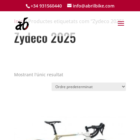
+34 931560440
info@abrilbike.com
Inici
/ Productes etiquetats com “Zydeco 2025”
Zydeco 2025
Mostrant l'únic resultat