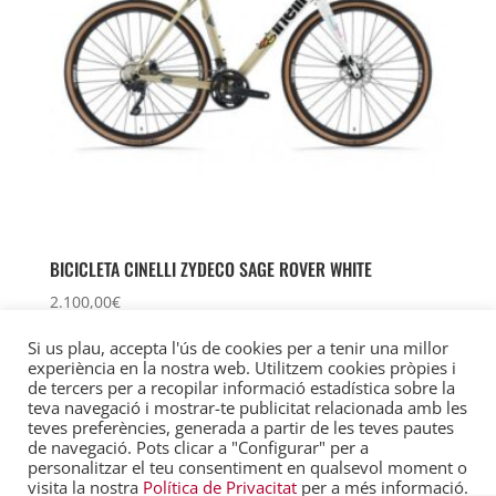
BICICLETA CINELLI ZYDECO SAGE ROVER WHITE
2.100,00
€
Si us plau, accepta l'ús de cookies per a tenir una millor
experiència en la nostra web. Utilitzem cookies pròpies i
de tercers per a recopilar informació estadística sobre la
teva navegació i mostrar-te publicitat relacionada amb les
Avís Legal
Política de privacitat
teves preferències, generada a partir de les teves pautes
Política de Cookies
de navegació. Pots clicar a "Configurar" per a
personalitzar el teu consentiment en qualsevol moment o
visita la nostra
Política de Privacitat
per a més informació.